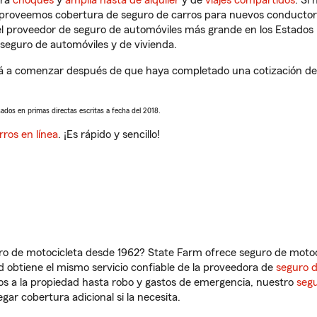
tra
choques
y
amplia hasta de alquiler
y de
viajes compartidos
. Si
s proveemos cobertura de seguro de carros para nuevos conductores
l proveedor de seguro de automóviles más grande en los Estados
seguro de automóviles y de vivienda.
ará a comenzar después de que haya completado una cotización de s
sados en primas directas escritas a fecha del 2018.
rros en línea
. ¡Es rápido y sencillo!
ro de motocicleta desde 1962? State Farm ofrece seguro de motoci
 obtiene el mismo servicio confiable de la proveedora de
seguro 
os a la propiedad hasta robo y gastos de emergencia, nuestro
segu
gar cobertura adicional si la necesita.