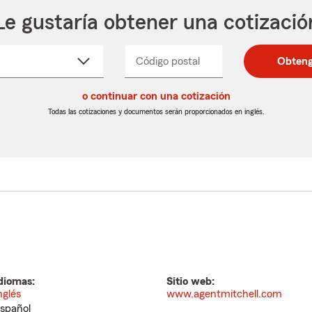
Le gustaría obtener una cotizació
cione
Código postal
Ingresa
Ingresa
Obteng
_____
un
un
re
código
código
cto
o continuar con una cotización
postal
postal
de
de
Todas las cotizaciones y documentos serán proporcionados en inglés.
egable
5
5
dígitos
dígitos
diomas:
Sitio web:
nglés
www.agentmitchell.com
spañol