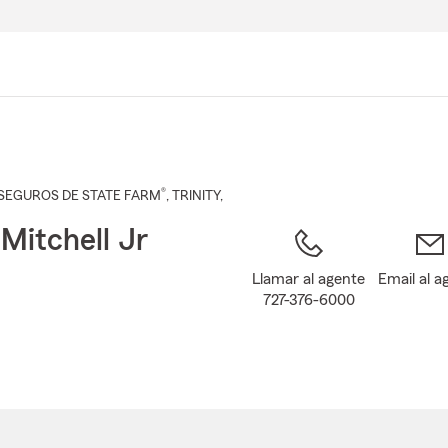
Pasar
al
contenido
principal
®
SEGUROS DE STATE FARM
,
TRINITY
,
Mitchell Jr
Llamar al agente
Email al a
727-376-6000