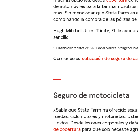
muchas opciones, desde
cobertura
con
de automóviles para la familia, nosotro
más. Sin mencionar que State Farm es e
combinando la compra de las pólizas de 
Hugh Mitchell Jr en Trinity, FL le ayud
sencillo!
1. Clasificación y datos de S&P Global Market Intelligence ba
Comience su
cotización de seguro de ca
Seguro de motocicleta
¿Sabía que State Farm ha ofrecido segu
ruedas, ciclomotores y motonetas. Usted
Unidos. Desde lesiones corporales y dañ
de cobertura
para que solo necesite agre