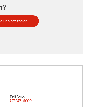
n?
a una cotización
Teléfono:
727-376-6000