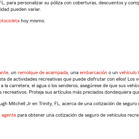
, FL, para personalizar su póliza con coberturas, descuentos y co
ilidad pueden variar.
tocicleta
hoy mismo.
ante
, un
remolque de acampada
, una
embarcación
o un
vehículo 
ista de actividades recreativas que puede disfrutar con ellos! Los 
a la carretera, el agua o los senderos, asegúrese de que sus vehí
 recreativos. Proteja sus artículos más preciados dondequiera qu
h Mitchell Jr en Trinity, FL, acerca de una cotización de seguro d
n agente
para obtener una cotización de seguro de vehículos recre