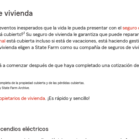
e vivienda
eventos inesperados que la vida le pueda presentar con el
seguro 
1
tá cubierto?
Su seguro de vivienda le garantiza que puede reparar
nal
está cubierta incluso si está de vacaciones, está haciendo gest
vivienda eligen a State Farm como su compañía de seguros de viv
ará a comenzar después de que haya completado una cotización de 
completa de la propiedad cubierta y de las pérdidas cubiertas.
y State Farm Archive.
opietarios de vivienda
. ¡Es rápido y sencillo!
ncendios eléctricos