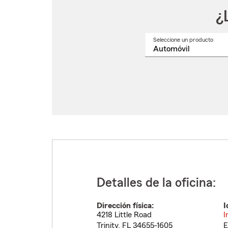
¿
Seleccione un producto
Selec
un
nomb
de
produ
del
menú
despl
Detalles de la oficina:
Dirección física:
I
4218 Little Road
I
Trinity
,
FL
34655-1605
E