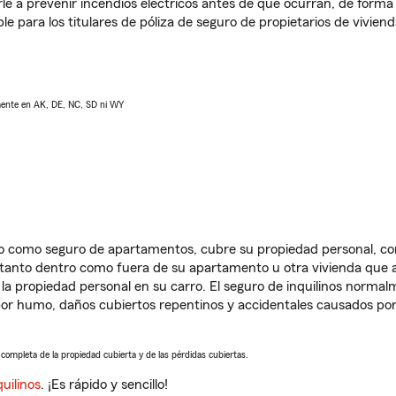
e a prevenir incendios eléctricos antes de que ocurran, de forma 
le para los titulares de póliza de seguro de propietarios de vivie
lmente en AK, DE, NC, SD ni WY
ido como seguro de apartamentos, cubre su propiedad personal, c
, tanto dentro como fuera de su apartamento u otra vivienda que a
 la propiedad personal en su carro. El seguro de inquilinos norma
or humo, daños cubiertos repentinos y accidentales causados por
a completa de la propiedad cubierta y de las pérdidas cubiertas.
uilinos
. ¡Es rápido y sencillo!