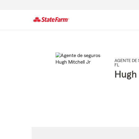
Comienzo
del
contenido
principal
AGENTE DE 
FL
Hugh 